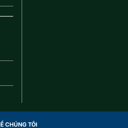
Ề CHÚNG TÔI