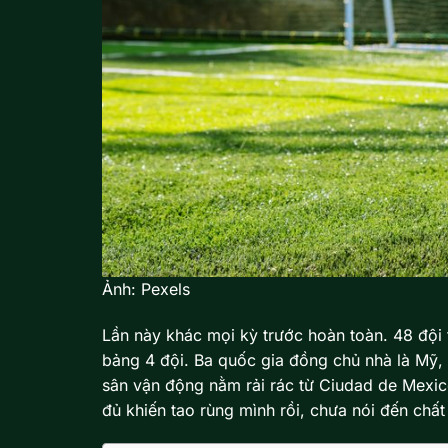
Ảnh: Pexels
Lần này khác mọi kỳ trước hoàn toàn. 48 đội 
bảng 4 đội. Ba quốc gia đồng chủ nhà là Mỹ, C
sân vận động nằm rải rác từ Ciudad de Mexic
đủ khiến tao rùng mình rồi, chưa nói đến chấ