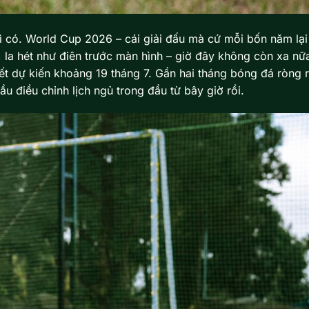
 có. World Cup 2026 – cái giải đấu mà cứ mỗi bốn năm lại
 la hét như điên trước màn hình – giờ đây không còn xa nữa
t dự kiến khoảng 19 tháng 7. Gần hai tháng bóng đá ròng r
u điều chỉnh lịch ngủ trong đầu từ bây giờ rồi.