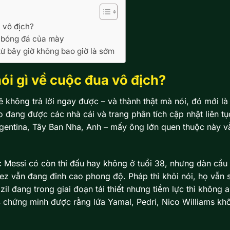
 vô địch?
 bóng đá của mày
ừ bây giờ không bao giờ là sớm
i gì về cuộc đua vô địch?
ẽ không trả lời ngay được – và thành thật mà nói, đó mới là
o đang được các nhà cái và trang phân tích cập nhật liên tụ
 Argentina, Tây Ban Nha, Anh – mấy ông lớn quen thuộc này v
c Messi có còn thi đấu hay không ở tuổi 38, nhưng dàn cầu 
ez vẫn đang đỉnh cao phong độ. Pháp thì khỏi nói, họ vẫn 
il đang trong giai đoạn tái thiết nhưng tiềm lực thì không 
chứng minh được rằng lứa Yamal, Pedri, Nico Williams kh