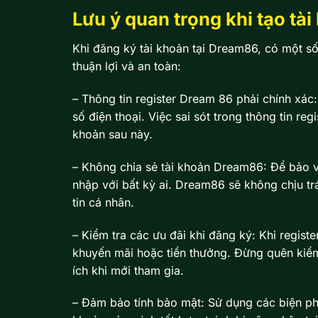
Lưu ý quan trọng khi tạo t
Khi đăng ký tài khoản tại Dream86, có một s
thuận lợi và an toàn:
– Thông tin register Dream 86 phải chính xá
số điện thoại. Việc sai sót trong thông tin reg
khoản sau này.
– Không chia sẻ tài khoản Dream86: Để bảo v
nhập với bất kỳ ai. Dream86 sẽ không chịu t
tin cá nhân.
– Kiểm tra các ưu đãi khi đăng ký: Khi regist
khuyến mãi hoặc tiền thưởng. Đừng quên kiểm 
ích khi mới tham gia.
– Đảm bảo tính bảo mật: Sử dụng các biện p