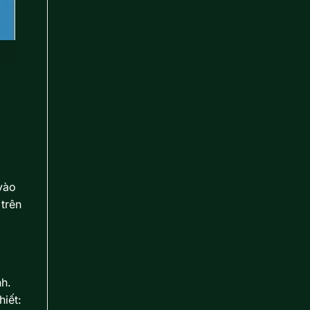
vào
trên
nh.
hiết: