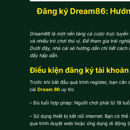
Đăng ký Dream86: Hướng
Dream86 là một nền tảng cá cược trực tuyến h
và nhiều trò chơi thú vị. Để tham gia trải ngh
Dưới đây, nhà cái sẽ hướng dẫn chi tiết cách 
đầy hấp dẫn.
Điều kiện đăng ký tài khoả
Trước khi bắt đầu quá trình register, bạn c
cái
Dream 86
uy tín:
– Đủ tuổi hợp pháp: Người chơi phải từ 18 tuổi
– Sử dụng thiết bị kết nối internet: Bạn có th
qua trình duyệt web hoặc ứng dụng di động (