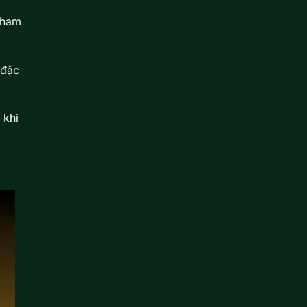
tham
 đặc
 khi