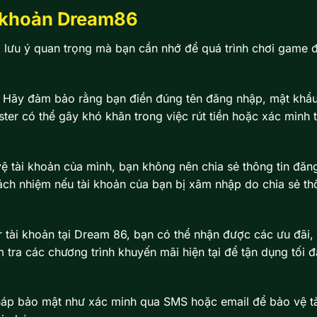
ài khoản Dream86
ố lưu ý quan trọng mà bạn cần nhớ để quá trình chơi game 
c: Hãy đảm bảo rằng bạn điền đúng tên đăng nhập, mật khẩ
ister có thể gây khó khăn trong việc rút tiền hoặc xác minh t
ệ tài khoản của mình, bạn không nên chia sẻ thông tin đăn
rách nhiệm nếu tài khoản của bạn bị xâm nhập do chia sẻ t
er tài khoản tại Dream 86, bạn có thể nhận được các ưu đãi,
tra các chương trình khuyến mãi hiện tại để tận dụng tối đa
háp bảo mật như xác minh qua SMS hoặc email để bảo vệ tà