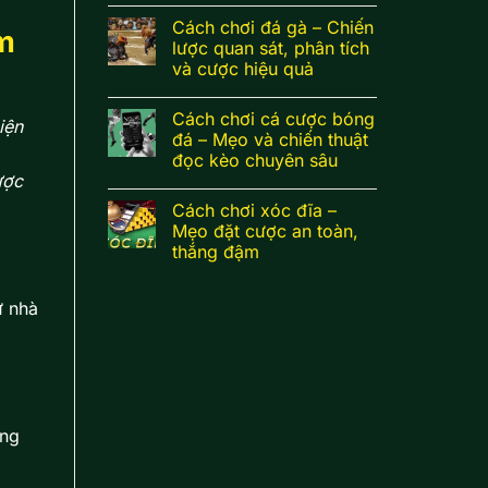
Cách chơi đá gà – Chiến
m
lược quan sát, phân tích
và cược hiệu quả
Cách chơi cá cược bóng
iện
đá – Mẹo và chiến thuật
đọc kèo chuyên sâu
ược
Cách chơi xóc đĩa –
Mẹo đặt cược an toàn,
thắng đậm
ừ nhà
ông