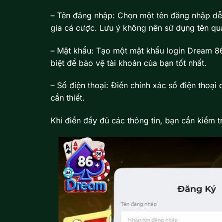
– Tên đăng nhập: Chọn một tên đăng nhập dễ
gia cá cược. Lưu ý không nên sử dụng tên qu
– Mật khẩu: Tạo một mật khẩu login Dream 86 
biệt để bảo vệ tài khoản của bạn tốt nhất.
– Số điện thoại: Điền chính xác số điện thoạ
cần thiết.
Khi điền đầy đủ các thông tin, bạn cần kiểm t