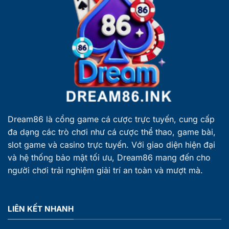
Dream86 là cổng game cá cược trực tuyến, cung cấp
đa dạng các trò chơi như cá cược thể thao, game bài,
slot game và casino trực tuyến. Với giao diện hiện đại
và hệ thống bảo mật tối ưu, Dream86 mang đến cho
người chơi trải nghiệm giải trí an toàn và mượt mà.
LIÊN KẾT NHANH