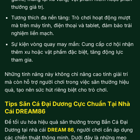
thưởng giá trị.
Tương thích đa nền tảng
: Trò chơi hoạt động mượt
mà trên máy tính, điện thoại và tablet, đảm bảo trải
nghiệm liền mạch.
Sự kiện vòng quay may mắn
: Cung cấp cơ hội nhận
thêm xu hoặc vật phẩm đặc biệt, tăng động lực
tham gia.
Những tính năng này không chỉ nâng cao tính giải trí
mà còn hỗ trợ người chơi trong việc săn thưởng hiệu
quả, tạo nên sức hút riêng biệt cho trò chơi.
Tips Săn Cá Đại Dương Cực Chuẩn Tại Nhà
Cái DREAM86
Để tối ưu hóa hiệu quả săn thưởng trong Bắn Cá Đại
Dương tại nhà cái
DREAM 86
, người chơi cần áp dụng
các chiến thuật thông minh. Dưới đây là những mẹo