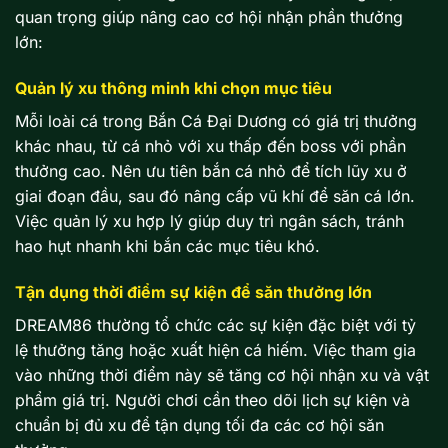
quan trọng giúp nâng cao cơ hội nhận phần thưởng
lớn:
Quản lý xu thông minh khi chọn mục tiêu
Mỗi loài cá trong Bắn Cá Đại Dương có giá trị thưởng
khác nhau, từ cá nhỏ với xu thấp đến boss với phần
thưởng cao. Nên ưu tiên bắn cá nhỏ để tích lũy xu ở
giai đoạn đầu, sau đó nâng cấp vũ khí để săn cá lớn.
Việc quản lý xu hợp lý giúp duy trì ngân sách, tránh
hao hụt nhanh khi bắn các mục tiêu khó.
Tận dụng thời điểm sự kiện để săn thưởng lớn
DREAM86 thường tổ chức các sự kiện đặc biệt với tỷ
lệ thưởng tăng hoặc xuất hiện cá hiếm. Việc tham gia
vào những thời điểm này sẽ tăng cơ hội nhận xu và vật
phẩm giá trị. Người chơi cần theo dõi lịch sự kiện và
chuẩn bị đủ xu để tận dụng tối đa các cơ hội săn