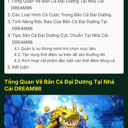
Tổng Quan Về Bắn Cá Đại Dương Tại Nhà Cái
DREAM86
Các Loại Hình Cá Cược Trong Bắn Cá Đại Dương
Tính Năng Độc Đáo Của Bắn Cá Đại Dương Tại
DREAM86
Tips Săn Cá Đại Dương Cực Chuẩn Tại Nhà Cái
DREAM86
Quản lý xu thông minh khi chọn mục tiêu
Tận dụng thời điểm sự kiện để săn thưởng lớn
Kích hoạt vật phẩm đặc biệt vào thời điểm đông cá
Kết luận
Tổng Quan Về Bắn Cá Đại Dương Tại Nhà
Cái DREAM86