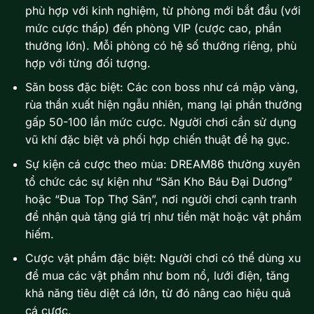
phù hợp với kinh nghiệm, từ phòng mới bắt đầu (với
mức cược thấp) đến phòng VIP (cược cao, phần
thưởng lớn). Mỗi phòng có hệ số thưởng riêng, phù
hợp với từng đối tượng.
Săn boss đặc biệt
: Các con boss như cá mập vàng,
rùa thần xuất hiện ngẫu nhiên, mang lại phần thưởng
gấp 50-100 lần mức cược. Người chơi cần sử dụng
vũ khí đặc biệt và phối hợp chiến thuật để hạ gục.
Sự kiện cá cược theo mùa
: DREAM86 thường xuyên
tổ chức các sự kiện như “Săn Kho Báu Đại Dương”
hoặc “Đua Top Thợ Săn”, nơi người chơi cạnh tranh
để nhận quà tặng giá trị như tiền mặt hoặc vật phẩm
hiếm.
Cược vật phẩm đặc biệt
: Người chơi có thể dùng xu
để mua các vật phẩm như bom nổ, lưới điện, tăng
khả năng tiêu diệt cá lớn, từ đó nâng cao hiệu quả
cá cược.