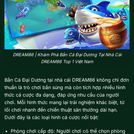
DREAM86 | Khám Phá Bắn Cá Đại Dương Tại Nhà Cái
DREAM86 Top 1 Việt Nam
Bắn Cá Đại Dương tại nhà cái DREAM86 không chỉ đơn
thuần là trò chơi bắn súng mà còn tích hợp nhiều hình
thức cá cược đa dạng, đáp ứng nhu cầu của người
chơi. Mỗi hình thức mang lại trải nghiệm khác biệt, từ
lối chơi nhanh đến chiến thuật săn thưởng dài hạn.
Dưới đây là các loại hình cá cược nổi bật:
Phòng chơi cấp độ
: Người chơi có thể chọn phòng