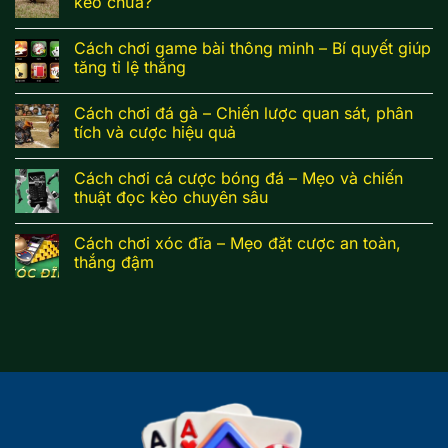
kèo chưa?
Cách chơi game bài thông minh – Bí quyết giúp
tăng tỉ lệ thắng
Cách chơi đá gà – Chiến lược quan sát, phân
tích và cược hiệu quả
Cách chơi cá cược bóng đá – Mẹo và chiến
thuật đọc kèo chuyên sâu
Cách chơi xóc đĩa – Mẹo đặt cược an toàn,
thắng đậm