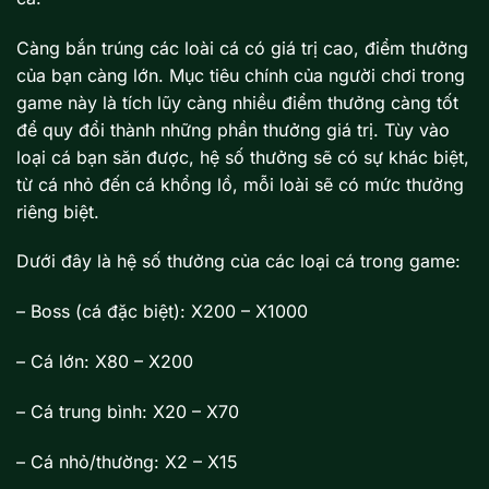
Càng bắn trúng các loài cá có giá trị cao, điểm thưởng
của bạn càng lớn. Mục tiêu chính của người chơi trong
game này là tích lũy càng nhiều điểm thưởng càng tốt
để quy đổi thành những phần thưởng giá trị. Tùy vào
loại cá bạn săn được, hệ số thưởng sẽ có sự khác biệt,
từ cá nhỏ đến cá khổng lồ, mỗi loài sẽ có mức thưởng
riêng biệt.
Dưới đây là hệ số thưởng của các loại cá trong game:
– Boss (cá đặc biệt): X200 – X1000
– Cá lớn: X80 – X200
– Cá trung bình: X20 – X70
– Cá nhỏ/thường: X2 – X15