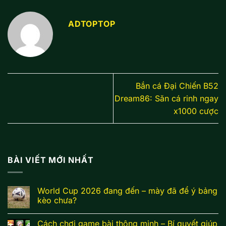
ADTOPTOP
Bắn cá Đại Chiến B52
Dream86: Săn cá rinh ngay
x1000 cược
BÀI VIẾT MỚI NHẤT
World Cup 2026 đang đến – mày đã để ý bảng
kèo chưa?
Cách chơi game bài thông minh – Bí quyết giúp