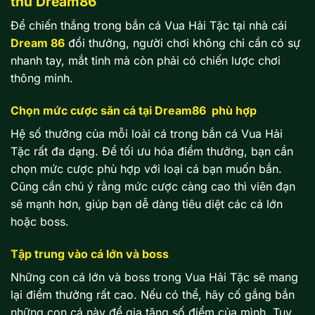
thủ Dream86
Để chiến thắng trong bắn cá Vua Hải Tặc tại nhà cái
Dream 86
đổi thưởng, người chơi không chỉ cần có sự
nhanh tay, mắt tinh mà còn phải có chiến lược chơi
thông minh.
Chọn mức cược săn cá tại Dream86 phù hợp
Hệ số thưởng của mỗi loài cá trong bắn cá Vua Hải
Tặc rất đa dạng. Để tối ưu hóa điểm thưởng, bạn cần
chọn mức cược phù hợp với loại cá bạn muốn bắn.
Cũng cần chú ý rằng mức cược càng cao thì viên đạn
sẽ mạnh hơn, giúp bạn dễ dàng tiêu diệt các cá lớn
hoặc boss.
Tập trung vào cá lớn và boss
Những con cá lớn và boss trong Vua Hải Tặc sẽ mang
lại điểm thưởng rất cao. Nếu có thể, hãy cố gắng bắn
những con cá này để gia tăng số điểm của mình. Tuy