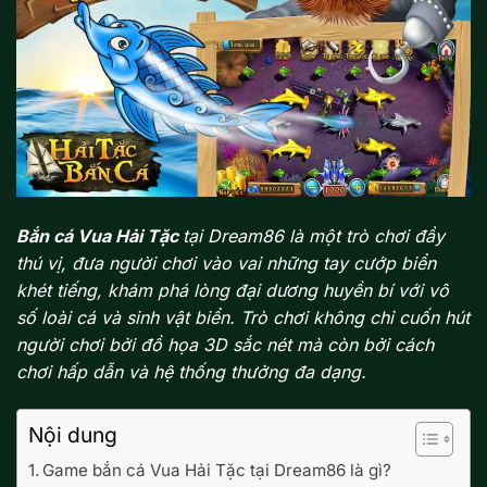
Bắn cá Vua Hải Tặc
tại Dream86 là một trò chơi đầy
thú vị, đưa người chơi vào vai những tay cướp biển
khét tiếng, khám phá lòng đại dương huyền bí với vô
số loài cá và sinh vật biển. Trò chơi không chỉ cuốn hút
người chơi bởi đồ họa 3D sắc nét mà còn bởi cách
chơi hấp dẫn và hệ thống thưởng đa dạng.
Nội dung
Game bắn cá Vua Hải Tặc tại Dream86 là gì?