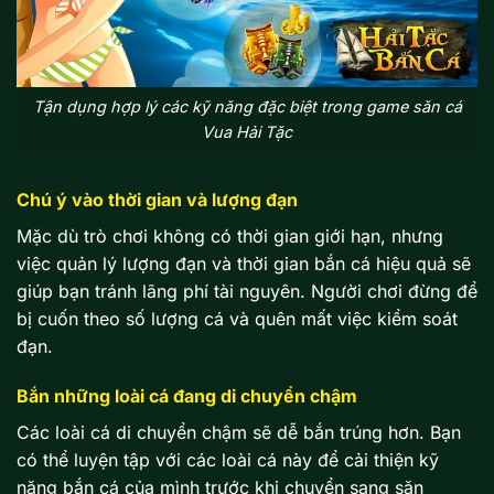
Tận dụng hợp lý các kỹ năng đặc biệt trong game săn cá
Vua Hải Tặc
Chú ý vào thời gian và lượng đạn
Mặc dù trò chơi không có thời gian giới hạn, nhưng
việc quản lý lượng đạn và thời gian bắn cá hiệu quả sẽ
giúp bạn tránh lãng phí tài nguyên. Người chơi đừng để
bị cuốn theo số lượng cá và quên mất việc kiểm soát
đạn.
Bắn những loài cá đang di chuyển chậm
Các loài cá di chuyển chậm sẽ dễ bắn trúng hơn. Bạn
có thể luyện tập với các loài cá này để cải thiện kỹ
năng bắn cá của mình trước khi chuyển sang săn